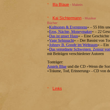
*
Illa Blaue
-
Malerin
*
Kai Sichtermann
-
Musiker
Bücher:
»
Kultsongs & Evergreens
« – 55 Hits un
»
Eros, Nächte, Moneymaker
« – 22 Ges
»
Das ist unser Haus
« – Eine Geschichte
»
Vage Sehnsucht
« – Der Bassist von To
»
Johnny B. Goode im Weltraum
« – Ein
»
Das verordnete Schweigen. Zensur von 
mit Beiträgen verschiedener Autoren
Tonträger:
Angels Blue
und die CD »Wenn die Sonne
»Träume, Tod, Erinnerung« - CD von 
*
Links