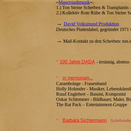
»
Mauerstadtmusik
«:
1.) Ton Steine Scherben & Transplantis
2.) Kollektiv Rote Rübe & Ton Steine S
→
David Volksmund Produktion
Deutsches Plattenlabel, gegründet 1971
→
Mail-Kontakt zu den Scherben: ton.st
*
100 Jahre DADA
- irrsinnig, abstrus
*
in memoriam...
Carambolage - Frauenband
Holly Holunder - Musiker, Lebenskünstl
Ruud Englebert – Bassist, Komponist
Oskar Schlemmer - Bildhauer, Maler, B
The Rat Pack – Entertainment-Gruppe
*
Barbara Sichtermann
-
Schriftstelle