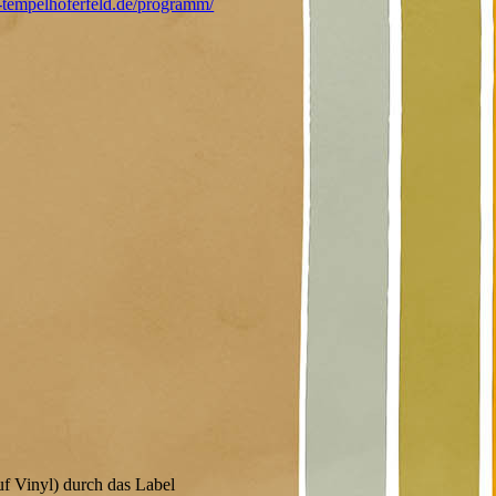
ss-tempelhoferfeld.de/programm/
.
uf Vinyl) durch das Label