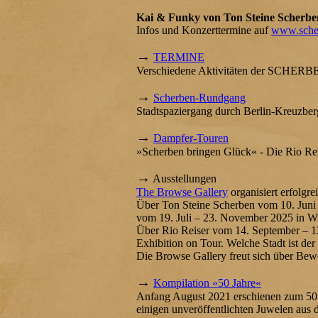
Kai & Funky von Ton Steine Scherben 
Infos und Konzerttermine auf
www.scher
→
TERMINE
Verschiedene Aktivitäten der SCHERBE
→
Scherben-Rundgang
Stadtspaziergang durch Berlin-Kreuzber
→
Dampfer-Touren
»Scherben bringen Glück« - Die Rio Re
→
Ausstellungen
The Browse Gallery
organisiert erfolgre
Über Ton Steine Scherben vom 10. Juni –
vom 19. Juli – 23. November 2025 in W
Über Rio Reiser vom 14. September – 12
Exhibition on Tour. Welche Stadt ist der
Die Browse Gallery freut sich über Be
→
Kompilation »50 Jahre«
Anfang August 2021 erschienen zum 50.
einigen unveröffentlichten Juwelen aus 