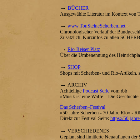
→
BÜCHER
Ausgewählte Literatur im Kontext von T
→
www.TonSteineScherben.net
Chronologischer Verlauf der Bandgeschi
Zusätzlich: Kurzinfos zu allen SCHER
→
Rio-Reiser-Platz
Über die Umbenennung des Heinrichplatz
→
SHOP
Shops mit Scherben- und Rio-Artikeln, 
→
ARCHIV
Achtteilige
Podcast Serie
vom rbb
»Musik ist eine Waffe – Die Geschichte
Das Scherben–Festival
»50 Jahre Scherben - 70 Jahre Rio« - R
Direkt zur Festival-Seite:
https://50-jahr
→
VERSCHIEDENES
Geplant sind limitierte Neuauflagen der