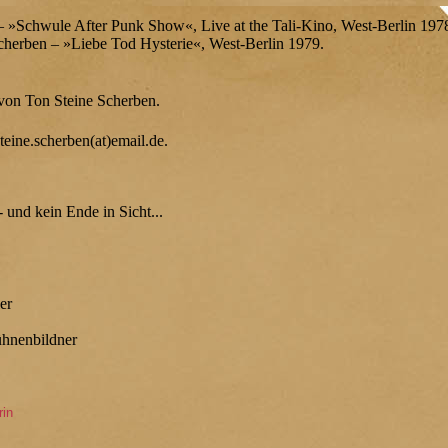
 – »Schwule After Punk Show«, Live at the Tali-Kino, West-Berlin 197
cherben – »Liebe Tod Hysterie«, West-Berlin 1979.
 von Ton Steine Scherben.
eine.scherben(at)email.de.
 - und kein Ende in Sicht...
er
ühnenbildner
rin