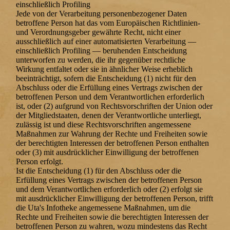
einschließlich Profiling
Jede von der Verarbeitung personenbezogener Daten
betroffene Person hat das vom Europäischen Richtlinien-
und Verordnungsgeber gewährte Recht, nicht einer
ausschließlich auf einer automatisierten Verarbeitung —
einschließlich Profiling — beruhenden Entscheidung
unterworfen zu werden, die ihr gegenüber rechtliche
Wirkung entfaltet oder sie in ähnlicher Weise erheblich
beeinträchtigt, sofern die Entscheidung (1) nicht für den
Abschluss oder die Erfüllung eines Vertrags zwischen der
betroffenen Person und dem Verantwortlichen erforderlich
ist, oder (2) aufgrund von Rechtsvorschriften der Union oder
der Mitgliedstaaten, denen der Verantwortliche unterliegt,
zulässig ist und diese Rechtsvorschriften angemessene
Maßnahmen zur Wahrung der Rechte und Freiheiten sowie
der berechtigten Interessen der betroffenen Person enthalten
oder (3) mit ausdrücklicher Einwilligung der betroffenen
Person erfolgt.
Ist die Entscheidung (1) für den Abschluss oder die
Erfüllung eines Vertrags zwischen der betroffenen Person
und dem Verantwortlichen erforderlich oder (2) erfolgt sie
mit ausdrücklicher Einwilligung der betroffenen Person, trifft
die Uta's Infotheke angemessene Maßnahmen, um die
Rechte und Freiheiten sowie die berechtigten Interessen der
betroffenen Person zu wahren, wozu mindestens das Recht