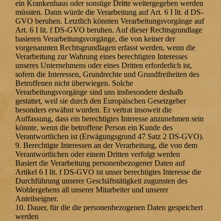
ein Krankenhaus oder sonstige Dritte weitergegeben werden
müssten. Dann würde die Verarbeitung auf Art. 6 I lit. d DS-
GVO beruhen. Letztlich könnten Verarbeitungsvorgänge auf
Art. 6 I lit. f DS-GVO beruhen. Auf dieser Rechtsgrundlage
basieren Verarbeitungsvorgänge, die von keiner der
vorgenannten Rechtsgrundlagen erfasst werden, wenn die
Verarbeitung zur Wahrung eines berechtigten Interesses
unseres Unternehmens oder eines Dritten erforderlich ist,
sofern die Interessen, Grundrechte und Grundfreiheiten des
Betroffenen nicht überwiegen. Solche
Verarbeitungsvorgänge sind uns insbesondere deshalb
gestattet, weil sie durch den Europäischen Gesetzgeber
besonders erwähnt wurden. Er vertrat insoweit die
Auffassung, dass ein berechtigtes Interesse anzunehmen sein
könnte, wenn die betroffene Person ein Kunde des
Verantwortlichen ist (Erwägungsgrund 47 Satz 2 DS-GVO).
9. Berechtigte Interessen an der Verarbeitung, die von dem
Verantwortlichen oder einem Dritten verfolgt werden
Basiert die Verarbeitung personenbezogener Daten auf
Artikel 6 I lit. f DS-GVO ist unser berechtigtes Interesse die
Durchführung unserer Geschäftstätigkeit zugunsten des
Wohlergehens all unserer Mitarbeiter und unserer
Anteilseigner.
10. Dauer, für die die personenbezogenen Daten gespeichert
werden