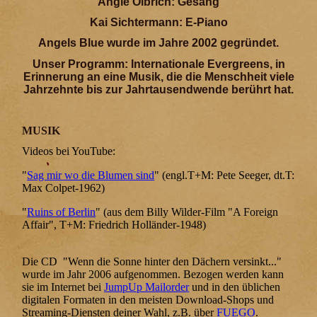
Angie Olbrich: Gesang
Kai Sichtermann: E-Piano
Angels Blue wurde im Jahre 2002 gegründet.
Unser Programm: Internationale Evergreens, in
Erinnerung an eine Musik, die die Menschheit viele
Jahrzehnte bis zur Jahrtausendwende berührt hat.
MUSIK
Videos bei YouTube:
"
Sag mir wo die Blumen sind
" (engl.T+M: Pete Seeger, dt.T:
Max Colpet-1962)
"
Ruins of Berlin
" (aus dem Billy Wilder-Film "A Foreign
Affair", T+M: Friedrich Holländer-1948)
Die CD "Wenn die Sonne hinter den Dächern versinkt..."
wurde im Jahr 2006 aufgenommen. Bezogen werden kann
sie im Internet bei
JumpUp Mailorder
und in den üblichen
digitalen Formaten in den meisten Download-Shops und
Streaming-Diensten deiner Wahl, z.B. über
FUEGO
.