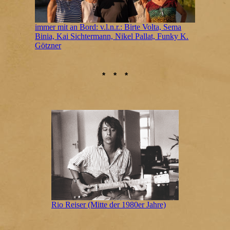
immer mit an Bord: v.l.n.r.: Birte Volta, Sema
Binia, Kai Sichtermann, Nikel Pallat, Funky K.
Götzner
* * *
Rio Reiser (Mitte der 1980er Jahre)