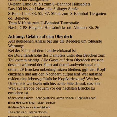
U-Bahn Linie U9 bis zum U-Bahnhof Hansaplatz
Bus 106 bis zur Haltestelle Solinger Straße
S-Bahn Linie S3, S5, S7, S9 bis zum S-Bahnhof Tiergarten
od. Bellevue
Tram M10 bis zum U-Bahnhof Turmstraße
Navi-, GPS-Eingabe: Hansabrücke od. Altonaer Str. 26
Achtung: Gefahr auf dem Oberdeck
Aus gegebenen Anlass bat uns die Reederei um folgende
Warnung:
Bei der Fahrt auf dem Landwehrkanal ist
die Durchfahrtshöhe des Dampfers unter den Brücken zum
Teil extrem niedrig. Alle Gäste auf dem Oberdeck müssen
deshalb während der Fahrt auf dem Landwehrkanal mit
seinen 29 Brücken unbedingt sitzen bleiben, ggf. den Kopf
einziehen und auf den Nachbarn aufpassen! Wer aufsteht
riskiert eine lebensgefährliche Kopfverletzung! Wer ins
Unterdeck wechseln möchte, achte bitte darauf, dass der
Weg zur Treppe bequem vor der nächsten Brücke zu
erreichen ist.
Schlesische Brücke - sehr gefährlich, sitzen bleiben + Kopf einziehen!
Ernst-Heilmann-Steg – sitzen bleiben!
Görlitzer Brücke – sitzen bleiben!
Thielenbrücke – sitzen bleiben!
Hobrechtbrücke – sitzen bleiben!