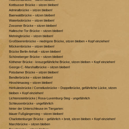
Kottbusser Brücke – sitzen bleiben!
Admiralbrücke – sitzen bleiben!
Baerwaldbrücke – sitzen bleiben!
Waterloobrücke – sitzen bleiben!
Zossener Brücke – sitzen bleiben!
Hallesche-Tor-Brücke – sitzen bleiben!
Mehringbrücke – sitzen bleiben!
Großbeerenbrücke ­– niedrigste Brücke, sitzen bleiben + Kopf einziehen!
Möckernbrücke – sitzen bleiben!
Brücke Berlin-Anhalt – sitzen bleiben!
Schöneberger Brücke – sitzen bleiben!
Köthener Brücke - kreuzgefährliche Brücke, sitzen bleiben + Kopf einziehen!
George-C.-Marshallbrücke – sitzen bleiben!
Potsdamer Brücke – sitzen bleiben!
Bendlerbrücke – sitzen bleiben!
Hiroshimasteg – sitzen bleiben!
Herkulesbrücke / Corneliusbrücke – Doppelbrücke, gefährliche Lücke, sitzen
bleiben + Kopf einziehen!
Lichtensteinbrücke | Rosa-Luxemburg-Steg - ungefährlich
Schleusenbrücke - ungefährlich
hinter der Unterschleuse im Tiergarten:
blauer Fußgängersteg – sitzen bleiben!
Charlottenburger Brücke – gefährlich + breit, sitzen bleiben + Kopf einziehen!
Marchbrücke – sitzen bleiben