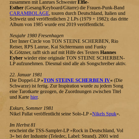
zusammen mit Lanrues Schwester
Elfie-
Esther
(Gesang/Keyboard/Gitarre) die Frauen-Punk-Band
CARAMBOLAGE
, touren durch Deutschland, Italien und
Schweiz und veröffentlichen 2 LPs (1979 + 1982); das dritte
Album von 1985 wurde erst 2019 veröffentlicht.
Neujahr 1980 Fresenhagen
Der Inner Circle von TON STEINE SCHERBEN, Rio
Reiser, RPS Lanrue, Kai Sichtermann und Funky
K.Götzner, rafft sich auf mit Hilfe des Texters
Hannes
Eyber
wieder eine originale TON STEINE SCHERBEN-
LP aufzunehmen. Diesmal sind alle als Songschreiber aktiv.
22. Januar 1981
Die Doppel-LP
»
TON STEINE SCHERBEN IV
«
(Die
Schwarze) ist fertig. Zur Inspiration wurde zu jedem Song
eine Tarotkarte gezogen, de Zuordnungen zwischen Titel
und Karte
hier
.
Exkurs, Sommer 1981
Nikel Pallat veröffentlicht seine Solo-LP »
Nikels Spuk
«.
Im Herbst 81
erscheint die TSS-Sampler-LP »Rock in Deutschland, Vol
3« bei der Industrie (Teledec, Label: Strand). 2001 wird