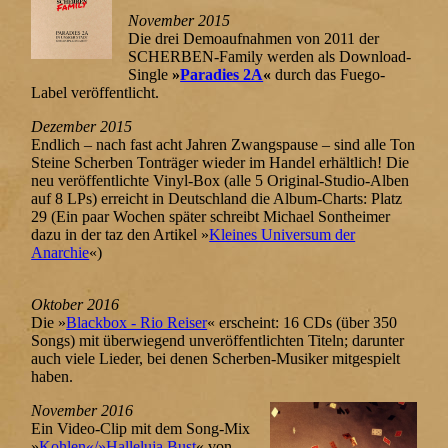
November 2015
Die drei Demoaufnahmen von 2011 der
SCHERBEN-Family werden als Download-
Single
»
Paradies 2A
«
durch das
Fuego-
Labe
l veröffentlicht.
Dezember 2015
Endlich – nach fast acht Jahren Zwangspause – sind alle Ton
Steine Scherben Tonträger wieder im Handel erhältlich! Die
neu veröffentlichte Vinyl-Box (alle 5 Original-Studio-Alben
auf 8 LPs) erreicht in Deutschland die Album-Charts: Platz
29 (Ein paar Wochen später schreibt Michael Sontheimer
dazu in der taz den Artikel »
Kleines Universum der
Anarchie
«)
Oktober 2016
Die »
Blackbox - Rio Reiser
« erscheint: 16 CDs (über 350
Songs) mit überwiegend unveröffentlichten Titeln; darunter
auch viele Lieder, bei denen Scherben-Musiker mitgespielt
haben.
November 2016
Ein Video-Clip mit dem Song-Mix
»
Kohlen«/»Halleluja Bust
« von