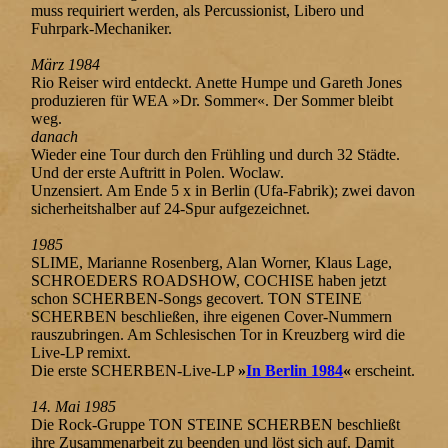
muss requiriert werden, als Percussionist, Libero und
Fuhrpark-Mechaniker.
März 1984
Rio Reiser wird entdeckt. Anette Humpe und Gareth Jones
produzieren für WEA »Dr. Sommer«. Der Sommer bleibt
weg.
danach
Wieder eine Tour durch den Frühling und durch 32 Städte.
Und der erste Auftritt in Polen. Woclaw.
Unzensiert. Am Ende 5 x in Berlin (Ufa-Fabrik); zwei davon
sicherheitshalber auf 24-Spur aufgezeichnet.
1985
SLIME, Marianne Rosenberg, Alan Worner, Klaus Lage,
SCHROEDERS ROADSHOW, COCHISE haben jetzt
schon SCHERBEN-Songs gecovert. TON STEINE
SCHERBEN beschließen, ihre eigenen Cover-Nummern
rauszubringen. Am Schlesischen Tor in Kreuzberg wird die
Live-LP remixt.
Die erste SCHERBEN-Live-LP
»
In Berlin 1984
«
erscheint.
14. Mai 1985
Die Rock-Gruppe TON STEINE SCHERBEN beschließt
ihre Zusammenarbeit zu beenden und löst sich auf. Damit