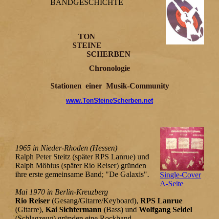
BANDGESCHICHTE
TON
STEINE
SCHERBEN
Chronologie
Stationen einer Musik-Community
www.TonSteineScherben.net
1965 in Nieder-Rhoden (Hessen)
Ralph Peter Steitz (später RPS Lanrue) und
Ralph Möbius (später Rio Reiser) gründen
ihre erste gemeinsame Band; "De Galaxis".
Single-Cover
A-Seite
Mai 1970 in Berlin-Kreuzberg
Rio Reiser
(Gesang/Gitarre/Keyboard),
RPS Lanrue
(Gitarre),
Kai Sichtermann
(Bass) und
Wolfgang Seidel
(Schlagzeug) gründen eine Rockband.