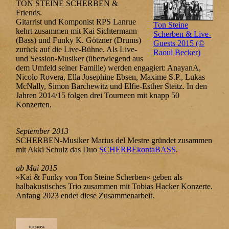
TON STEINE SCHERBEN &
Friends.
Gitarrist und Komponist RPS Lanrue
Ton Steine
kehrt zusammen mit Kai Sichtermann
Scherben & Live-
(Bass) und Funky K. Götzner (Drums)
Guests 2015 (©
zurück auf die Live-Bühne. Als Live-
Raoul Becker)
und Session-Musiker (überwiegend aus
dem Umfeld seiner Familie) werden engagiert: AnayanA,
Nicolo Rovera, Ella Josephine Ebsen, Maxime S.P., Lukas
McNally, Simon Barchewitz und Elfie-Esther Steitz. In den
Jahren 2014/15 folgen drei Tourneen mit knapp 50
Konzerten.
September 2013
SCHERBEN-Musiker Marius del Mestre gründet zusammen
mit Akki Schulz das Duo
SCHERBEkontaBASS
.
ab Mai 2015
»Kai & Funky von Ton Steine Scherben« geben als
halbakustisches Trio zusammen mit Tobias Hacker Konzerte.
Anfang 2023 endet diese Zusammenarbeit.