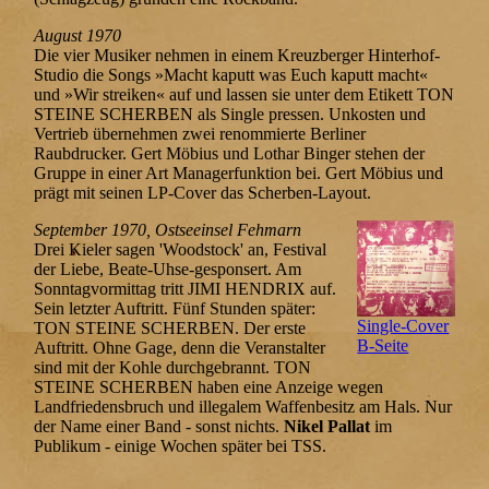
August 1970
Die vier Musiker nehmen in einem Kreuzberger Hinterhof-
Studio die Songs »Macht kaputt was Euch kaputt macht«
und »Wir streiken« auf und lassen sie unter dem Etikett TON
STEINE SCHERBEN als Single pressen. Unkosten und
Vertrieb übernehmen zwei renommierte Berliner
Raubdrucker. Gert Möbius und Lothar Binger stehen der
Gruppe in einer Art Managerfunktion bei. Gert Möbius und
prägt mit seinen LP-Cover das Scherben-Layout.
September 1970, Ostseeinsel Fehmarn
Drei Kieler sagen 'Woodstock' an, Festival
der Liebe, Beate-Uhse-gesponsert. Am
Sonntagvormittag tritt JIMI HENDRIX auf.
Sein letzter Auftritt. Fünf Stunden später:
Single-Cover
TON STEINE SCHERBEN. Der erste
B-Seite
Auftritt. Ohne Gage, denn die Veranstalter
sind mit der Kohle durchgebrannt. TON
STEINE SCHERBEN haben eine Anzeige wegen
Landfriedensbruch und illegalem Waffenbesitz am Hals. Nur
der Name einer Band - sonst nichts.
Nikel Pallat
im
Publikum - einige Wochen später bei TSS.