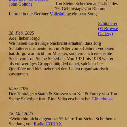
Ton Steine Scherben anlässlich des
John Colton)
75. Geburtstags von Rio und
Lanrue in der Berliner
Volksbühne
ein paar Songs.
Schlotterer
(© Browse
28. Feb. 2025
Gallery)
Ade, lieber Jorgo
Wir haben die traurige Nachricht erhalten, dass Jörg
Schlotterer uns heute früh im Alter von 83 Jahren verlassen
hat. Jorgo war nicht nur Musiker, sondern auch eine echte
Seele von Ton Steine Scherben. Von 1971 bis 1978 war er
als vollwertiges Gruppenmitglied dabei, spielte seine
Querflöte und hielt nebenbei den Laden organisatorisch
zusammen.
März 2025
Der Tonträger »Staub & Strasse« von Kai & Funky von Ton
Steine Scherben feat. Birte Volta erscheint bei
Glitterhouse
.
18. Mai 2025
»Weiterhin nicht abgenutzt: 55 Jahre Ton Steine Scherben.«
Sendung von
Radio CORAX