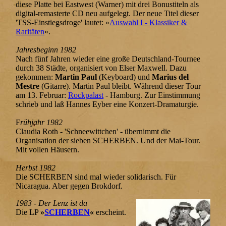
diese Platte bei Eastwest (Warner) mit drei Bonustiteln als
digital-remasterte CD neu aufgelegt. Der neue Titel dieser
'TSS-Einstiegsdroge' lautet: »
Auswahl I - Klassiker &
Raritäten
«.
Jahresbeginn 1982
Nach fünf Jahren wieder eine große Deutschland-Tournee
durch 38 Städte, organisiert von Elser Maxwell. Dazu
gekommen:
Martin Paul
(Keyboard) und
Marius del
Mestre
(Gitarre). Martin Paul bleibt. Während dieser Tour
am 13. Februar:
Rockpalast
- Hamburg. Zur Einstimmung
schrieb und laß Hannes Eyber eine Konzert-Dramaturgie.
F
rühjahr 1982
Claudia Roth - 'Schneewittchen' - übernimmt die
Organisation der sieben SCHERBEN. Und der Mai-Tour.
Mit vollen Häusern.
Herbst 1982
Die SCHERBEN sind mal wieder solidarisch. Für
Nicaragua. Aber gegen Brokdorf.
1983 - Der Lenz ist da
Die LP
»
SCHERBEN
«
erscheint.