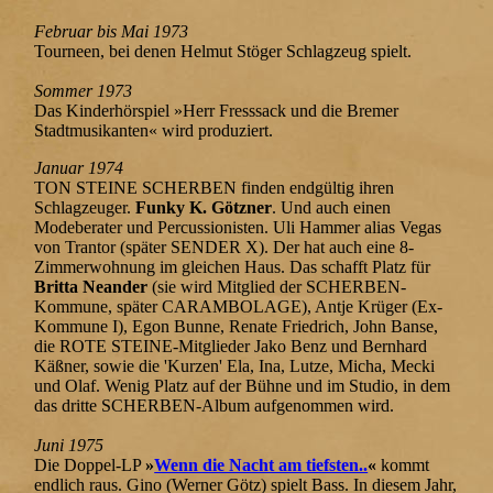
Februar bis Mai 1973
Tourneen, bei denen Helmut Stöger Schlagzeug spielt.
Sommer 1973
Das Kinderhörspiel »Herr Fresssack und die Bremer
Stadtmusikanten« wird produziert.
Januar 1974
TON STEINE SCHERBEN finden endgültig ihren
Schlagzeuger.
Funky K. Götzner
. Und auch einen
Modeberater und Percussionisten. Uli Hammer alias Vegas
von Trantor (später SENDER X). Der hat auch eine 8-
Zimmerwohnung im gleichen Haus. Das schafft Platz für
Britta Neander
(sie wird Mitglied der SCHERBEN-
Kommune, später CARAMBOLAGE), Antje Krüger (Ex-
Kommune I), Egon Bunne, Renate Friedrich, John Banse,
die ROTE STEINE-Mitglieder Jako Benz und Bernhard
Käßner, sowie die 'Kurzen' Ela, Ina, Lutze, Micha, Mecki
und Olaf. Wenig Platz auf der Bühne und im Studio, in dem
das dritte SCHERBEN-Album aufgenommen wird.
Juni 1975
Die Doppel-LP
»
Wenn die Nacht am tiefsten..
«
kommt
endlich raus. Gino (Werner Götz) spielt Bass. In diesem Jahr,