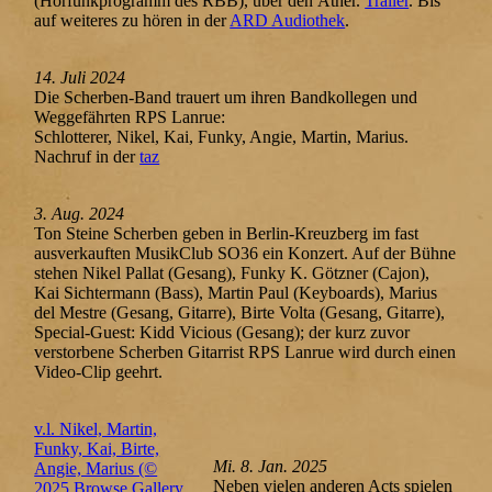
(Hörfunkprogramm des RBB), über den Äther.
Trailer
. Bis
auf weiteres zu hören in der
ARD Audiothek
.
14. Juli 2024
Die Scherben-Band trauert um ihren Bandkollegen und
Weggefährten RPS Lanrue:
Schlotterer, Nikel, Kai, Funky, Angie, Martin, Marius.
Nachruf in der
taz
3. Aug. 2024
Ton Steine Scherben geben in Berlin-Kreuzberg im fast
ausverkauften MusikClub SO36 ein Konzert. Auf der Bühne
stehen Nikel Pallat (Gesang), Funky K. Götzner (Cajon),
Kai Sichtermann (Bass), Martin Paul (Keyboards), Marius
del Mestre (Gesang, Gitarre), Birte Volta (Gesang, Gitarre),
Special-Guest: Kidd Vicious (Gesang); der kurz zuvor
verstorbene Scherben Gitarrist RPS Lanrue wird durch einen
Video-Clip geehrt.
v.l. Nikel, Martin,
Funky, Kai, Birte,
Mi. 8. Jan. 2025
Angie, Marius (©
Neben vielen anderen Acts spielen
2025 Browse Gallery,