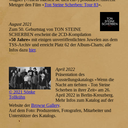
Metzger den Film »
Ton Steine Scherben: Tour 83
«.
August 2021
Zum 50. Geburtstag von TON STEINE
SCHERBEN erscheint die 2CD-Kompilation
»50 Jahre«
mit einigen unveröffentlichten Juwelen aus dem
TSS-Archiv und erreicht Platz 62 der Album-Charts
; alle
Infos dazu
hier
.
April 2022
Präsentation des
Ausstellungskatalogs »Wenn die
Nacht am tiefsten - Ton Steine
Scherben in ihrer Zeit« am 26.
© 2021 Sönke
April 2022 in Berlin-Kreuzberg.
Tollkühn
Mehr Infos zum Katalog auf der
Website der
Browse Gallery
.
Auf dem Foto: Produzenten, Fotografen, Mitarbeiter und
Unterstützer des Katalogs.