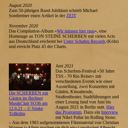
August 2020
Zum 50-jährigen Band-Jubiläum schrieb Michael
Sontheimer einen Artikel in der
ZEIT
November 2020
Das Compilation-Album »
Wir müssen hier raus
«, eine
Hommage an TON STEINE SCHERBEN mit vielen Acts
aus Deutschland erscheint bei
Unter Schafen Records
(Köln)
und erreicht Platz 45 der Charts.
Juni 2021
Das Scherben-Festival »50 Jahre
TSS - 70 Rio Reiser« mit
verschiedenen Events wie einer
Ausstellung, zwei Konzerten mit
Gästen, Kinoabende,
Die SCHERBEN mit
Straßentheater, Stadtführungen und
Gästen im Berliner
einer Lesung fand von Juni bis
MusikClub SO36 am
August 2021 in Berlin statt.
Hier
12.6.21 – © Sönke
das Programm
. Dazu ein
Interview
Tollkühn
mit Nikel Pallat im Rolling Stone.
– Aus dem 1983 aufgenommenen Filmmaterial von Christian
Wagner (»Allein machen sie dich ein«) produziert Albrecht