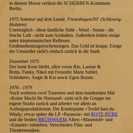
in diesem Monat verlässt die SCHERBEN-Kommune
Berlin.
1975 Sommer auf dem Lande. Fresenhagen/NF (Schleswig-
Holstein)
Unerträglich - diese ländliche Stille - Wind - Sonne - die
frische Luft - nicht zum Aushalten. Außerdem leiden einige
unter kleptomanischen Reflexen.
Großstadtentzugserscheinungen. Das Geld ist knapp. Einige
der Umsiedler zieht's einfach zurück in die Stadt.
Dezember 1975
Der harte Kern bleibt, allen voran Rio, Lanrue &
Britta, Funky, Nikel mit Freundin Marie Sublet,
Schlotterer, Angie & Kai sowie Egon Bunne.
1976 - 1979
Nach weiteren zwei Tourneen und dem hundertsten Mal
»Keine Macht für Niemand« zieht sich die Gruppe ins
eigene Studio zurück und arbeitet vor allem an
Auftragsproduktionen. Die Kinderplatte »Teufel hast du
Wind«; etwas später die LP »Paranoia« mit
ROTE RÜBE
und die beiden
BRÜHWARM
-Alben »Mannstoll« und
»Entartet« entstehen. Verschieden Film- und
Theatermusiken.