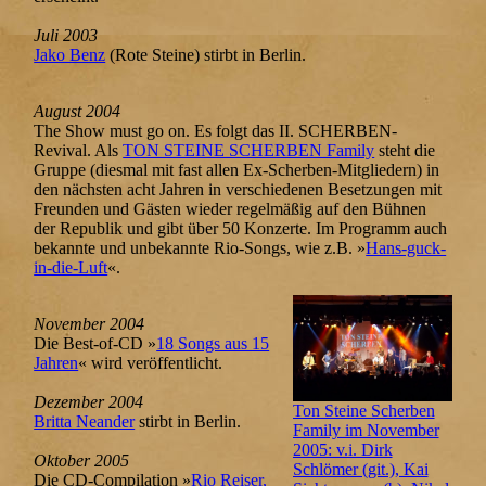
Juli 2003
Jako Benz
(Rote Steine) stirbt in Berlin.
August 2004
The Show must go on. Es folgt das II. SCHERBEN-
Revival. Als
TON STEINE SCHERBEN Family
steht die
Gruppe (diesmal mit fast allen Ex-Scherben-Mitgliedern) in
den nächsten acht Jahren in verschiedenen Besetzungen mit
Freunden und Gästen wieder regelmäßig auf den Bühnen
der Republik und gibt über 50 Konzerte. Im Programm auch
bekannte und unbekannte Rio-Songs, wie z.B. »
Hans-guck-
in-die-Luft
«.
November 2004
Die Best-of-CD »
18 Songs aus 15
Jahren
« wird veröffentlicht.
Dezember 2004
Ton Steine Scherben
Britta Neander
stirbt in Berlin.
Family im November
2005: v.i. Dirk
Oktober 2005
Schlömer (git.), Kai
Die CD-Compilation »
Rio Reiser,