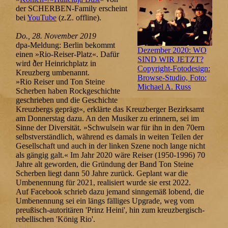
der SCHERBEN-Family erscheint
bei
YouTube
(z.Z. offline).
Do., 28. November 2019
dpa-Meldung: Berlin bekommt
Dezember 2020: WO
einen »Rio-Reiser-Platz«. Dafür
SIND WIR JETZT?
wird der Heinrichplatz in
Copyright-Fotodesign:
Kreuzberg umbenannt.
Browse-Studio, Foto:
»Rio Reiser und Ton Steine
Michael A. Russ
Scherben haben Rockgeschichte
geschrieben und die Geschichte
Kreuzbergs geprägt«, erklärte das Kreuzberger Bezirksamt
am Donnerstag dazu. An den Musiker zu erinnern, sei im
Sinne der Diversität. »Schwulsein war für ihn in den 70ern
selbstverständlich, während es damals in weiten Teilen der
Gesellschaft und auch in der linken Szene noch lange nicht
als gängig galt.« Im Jahr 2020 wäre Reiser (1950-1996) 70
Jahre alt geworden, die Gründung der Band Ton Steine
Scherben liegt dann 50 Jahre zurück. Geplant war die
Umbenennung für 2021, realisiert wurde sie erst 2022.
Auf Facebook schrieb dazu jemand sinngemäß lobend, die
Umbenennung sei ein längs fälliges Upgrade, weg vom
preußisch-autoritären 'Prinz Heini', hin zum kreuzbergisch-
rebellischen 'König Rio'.