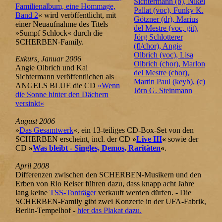
Sichtermann (b), Nikel
Familienalbum, eine Hommage,
Pallat (voc), Funky K.
Band 2
« wird veröffentlicht, mit
Götzner (dr), Marius
einer Neuaufnahme des Titels
del Mestre (voc, git),
»Sumpf Schlock« durch die
Jörg Schlotterer
SCHERBEN-Family.
(fl/chor), Angie
Olbrich (voc), Lisa
Exkurs, Januar 2006
Olbrich (chor), Marlon
Angie Olbrich und Kai
del Mestre (chor),
Sichtermann veröffentlichen als
Martin Paul (keyb), (c)
ANGELS BLUE die CD
»Wenn
Jörn G. Steinmann
die Sonne hinter den Dächern
versinkt«
August 2006
»
Das Gesamtwerk
«, ein 13-teiliges CD-Box-Set von den
SCHERBEN erscheint, incl. der CD
»
Live III
«
sowie der
CD
»
Was bleibt - Singles, Demos, Raritäten
«
.
April 2008
Differenzen zwischen den SCHERBEN-Musikern und den
Erben von Rio Reiser führen dazu, dass knapp acht Jahre
lang keine
TSS-Tonträger
verkauft werden dürfen. - Die
SCHERBEN-Family gibt zwei Konzerte in der UFA-Fabrik,
Berlin-Tempelhof -
hier das Plakat dazu.