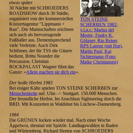
etwas später
30 Nächte mit SCHROEDERS
ROADSHOW durch 30 Städte,
organisiert von der kommerziellen
TON STEINE
Konzertagentur "Lippmann +
SCHERBEN 1982:
Rau". Die Mannschaften zeichnen
v.l.n.r.: Marius del
sich auch als hervorragende
Mestre, Funky K.
Fußballer aus. Dementsprechend
Götzner, Rio Reiser,
viele Verletzte. Auch Dirk
RPS Lanrue (mit Hut),
Schlömer, der für TSS die Gitarre
Martin Paul, Kai
bedient, Britta Neander die
Sichtermann (Foto:
Percussion. Christian
Maike Christiansen)
ROCKPALAST Wagner filmt das
Ganze: »
Allein machen sie dich ein
«.
Der heiße Herbst 1983
Bei eisiger Kälte spielen TON STEINE SCHERBEN zur
Menschenkette
auf. Ulm –> Stuttgart. 150.000 Menschen.
Der freundliche Herbst. Im Anschluss Sightseeing durch die
BRD. Mit Konzerten in Waldshut bis Lüchow-Dannenberg.
1984
Die GRÜNEN locken wieder mal. Nach einer Woche
Äppelwoi, diesmal mit Spätzle. Landtagswahlen in Baden
und Würtemberg. Richard Herten von SCHROEDERS