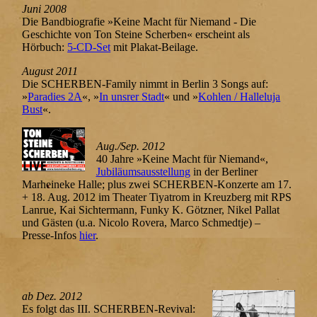
Juni 2008
Die Bandbiografie »Keine Macht für Niemand - Die
Geschichte von Ton Steine Scherben« erscheint als
Hörbuch:
5-CD-Set
mit Plakat-Beilage.
August 2011
Die SCHERBEN-Family nimmt in Berlin 3 Songs auf:
»
Paradies 2A
«, »
In unsrer Stadt
« und »
Kohlen / Halleluja
Bust
«.
Aug./Sep. 2012
40 Jahre »Keine Macht für Niemand«,
Jubiläumsausstellung
in der Berliner
Marheineke Halle; plus zwei SCHERBEN-Konzerte am 17.
+ 18. Aug. 2012 im Theater Tiyatrom in Kreuzberg mit RPS
Lanrue, Kai Sichtermann, Funky K. Götzner, Nikel Pallat
und Gästen (u.a. Nicolo Rovera, Marco Schmedtje) –
Presse-Infos
hier
.
ab Dez. 2012
Es folgt das III. SCHERBEN-Revival: