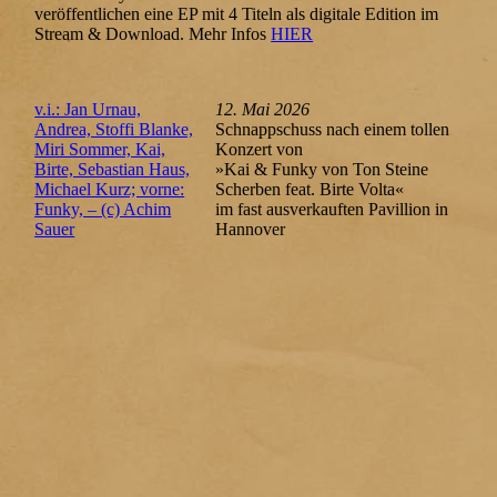
veröffentlichen eine EP mit 4 Titeln als digitale Edition im
Stream & Download. Mehr Infos
HIER
v.i.: Jan Urnau,
12. Mai 2026
Andrea, Stoffi Blanke,
Schnappschuss nach einem tollen
Miri Sommer, Kai,
Konzert von
Birte, Sebastian Haus,
»Kai & Funky von Ton Steine
Michael Kurz; vorne:
Scherben feat. Birte Volta«
Funky, – (c) Achim
im fast ausverkauften Pavillion in
Sauer
Hannover