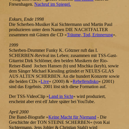
Fresenhagen.
Nachruf im Spiegel.
Exkurs, Ende 1998
Die Scherben-Musiker Kai Sichtermann und Martin Paul
produzieren unter dem Namen DIE NACHTFALTER
zusammen mit Gästen die CD »
Träume, Tod, Erinnerung
«.
1999
Scherben-Drummer Funky K. Götzner ruft das I.
SCHERBEN-Revival ins Leben; zusammen mit TSS-Gast-
Gitarrist Dirk Schlömer, den beiden Musikern der Rio-
Reiser-Band Jochen Hansen (b) und Mischka (keyb), sowie
dem Sänger Michael Kiessling gründet er NEUES GLAS
AUS ALTEN SCHERBEN. An die hundert Konzerte sowie
die beiden CDs »
Live
« (2000) & »
Rebellendisko
«
(2001)
sind das Ergebnis. 2001 löst sich diese Formation auf.
Der TSS-VideoClip »
Land in Sicht
« wird produziert,
erscheint aber erst elf Jahre später bei YouTube.
April 2000
Die Band-Biografie »
Keine Macht für Niemand
- Die
Geschichte der TON STEINE SCHERBEN« (von Kai
Sichtermann, Jens Johler & Christian Stahl) wird