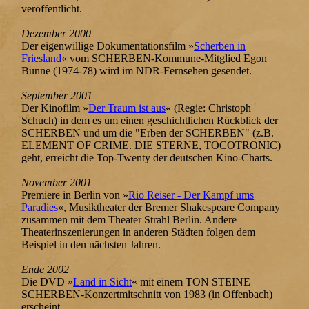
veröffentlicht.
Dezember 2000
Der eigenwillige Dokumentationsfilm »
Scherben in
Friesland
« vom SCHERBEN-Kommune-Mitglied Egon
Bunne (1974-78) wird im NDR-Fernsehen gesendet.
September 2001
Der Kinofilm »
Der Traum ist aus
«
(Regie: Christoph
Schuch) in dem es um einen geschichtlichen Rückblick der
SCHERBEN und um die "Erben der SCHERBEN" (z.B.
ELEMENT OF CRIME. DIE STERNE, TOCOTRONIC)
geht, erreicht die Top-Twenty der deutschen Kino-Charts.
November 2001
Premiere in Berlin von »
Rio Reiser - Der Kampf ums
Paradies
«, Musiktheater der Bremer Shakespeare Company
zusammen mit dem Theater Strahl Berlin. Andere
Theaterinszenierungen in anderen Städten folgen dem
Beispiel in den nächsten Jahren.
Ende 2002
Die DVD »
Land in Sicht
« mit einem TON STEINE
SCHERBEN-Konzertmitschnitt von 1983 (in Offenbach)
erscheint.