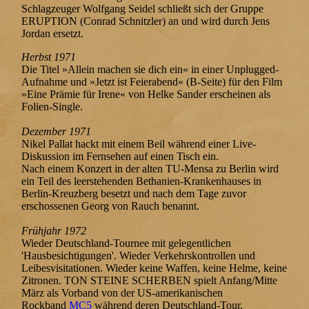
Schlagzeuger Wolfgang Seidel schließt sich der Gruppe
ERUPTION (Conrad Schnitzler) an und wird durch Jens
Jordan ersetzt.
Herbst 1971
Die Titel »Allein machen sie dich ein« in einer Unplugged-
Aufnahme und »Jetzt ist Feierabend« (B-Seite) für den Film
»Eine Prämie für Irene« von Helke Sander erscheinen als
Folien-Single.
Dezember 1971
Nikel Pallat hackt mit einem Beil während einer Live-
Diskussion im Fernsehen auf einen Tisch ein.
Nach einem Konzert in der alten TU-Mensa zu Berlin wird
ein Teil des leerstehenden Bethanien-Krankenhauses in
Berlin-Kreuzberg besetzt und nach dem Tage zuvor
erschossenen Georg von Rauch benannt.
Frühjahr 1972
Wieder Deutschland-Tournee mit gelegentlichen
'Hausbesichtigungen'. Wieder Verkehrskontrollen und
Leibesvisitationen. Wieder keine Waffen, keine Helme, keine
Zitronen. TON STEINE SCHERBEN spielt Anfang/Mitte
März als Vorband von der US-amerikanischen
Rockband
MC5
während deren Deutschland-Tour.