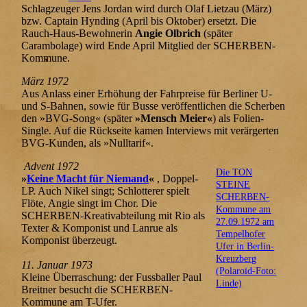
Schlagzeuger Jens Jordan wird durch Olaf Lietzau (März)
bzw. Captain Hynding (April bis Oktober) ersetzt. Die
Rauch-Haus-Bewohnerin
Angie Olbrich
(später
Carambolage) wird Ende April Mitglied der SCHERBEN-
Kommune.
März 1972
Aus Anlass einer Erhöhung der Fahrpreise für Berliner U-
und S-Bahnen, sowie für Busse veröffentlichen die Scherben
den »BVG-Song« (später
»Mensch Meier«
) als Folien-
Single. Auf die Rückseite kamen Interviews mit verärgerten
BVG-Kunden, als »Nulltarif«.
Advent 1972
Die TON
»
Keine Macht für Niemand
«
, Doppel-
STEINE
LP. Auch Nikel singt; Schlotterer spielt
SCHERBEN-
Flöte, Angie singt im Chor. Die
Kommune am
SCHERBEN-Kreativabteilung mit Rio als
27.09.1972 am
Texter & Komponist und Lanrue als
Tempelhofer
Komponist überzeugt.
Ufer in Berlin-
Kreuzberg
11. Januar 1973
(Polaroid-Foto:
Kleine Überraschung: der Fussballer Paul
Linde)
Breitner besucht die SCHERBEN-
Kommune am T-Ufer.