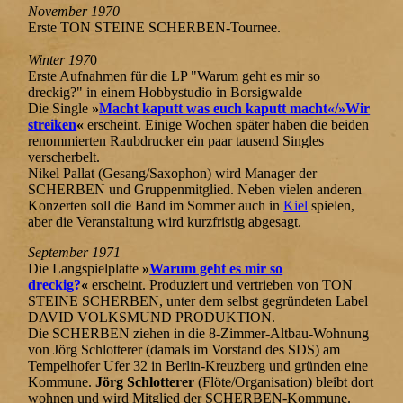
November 1970
Erste TON STEINE SCHERBEN-Tournee.
Winter 197
0
Erste Aufnahmen für die LP "Warum geht es mir so
dreckig?" in einem Hobbystudio in Borsigwalde
Die Single
»
Macht kaputt was euch kaputt macht«/»Wir
streiken
«
erscheint. Einige Wochen später haben die beiden
renommierten Raubdrucker ein paar tausend Singles
verscherbelt.
Nikel Pallat (Gesang/Saxophon) wird Manager der
SCHERBEN und Gruppenmitglied. Neben vielen anderen
Konzerten soll die Band im Sommer auch in
Kiel
spielen,
aber die Veranstaltung wird kurzfristig abgesagt.
September 1971
Die Langspielplatte
»
Warum geht es mir so
dreckig?
«
erscheint. Produziert und vertrieben von TON
STEINE SCHERBEN, unter dem selbst gegründeten Label
DAVID VOLKSMUND PRODUKTION.
Die SCHERBEN ziehen in die 8-Zimmer-Altbau-Wohnung
von Jörg Schlotterer (damals im Vorstand des SDS) am
Tempelhofer Ufer 32 in Berlin-Kreuzberg und gründen eine
Kommune.
Jörg Schlotterer
(Flöte/Organisation) bleibt dort
wohnen und wird Mitglied der SCHERBEN-Kommune.