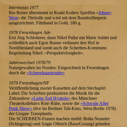
Intermezzo 1977
Rio Reiser übernimmt in Roald Kollers Spielfim »
Johnny
West
« die Titelrolle und wird mit dem Bundesfilmpreis
ausgezeichnet. Filmband in Gold, 180 g.
1978 Fresenhagen Ade
Erst Jörg Schlotterer, dann Nikel Pallat mit Marie Sublet und
schließlich auch Egon Bunne verlassen den Hof in
Nordfriesland und somit auch die Scherben-Kommune.
Begründung Nikel: »Perspektivlosigkeit«.
Jahreswechsel 1978/79
Naturgewalten im Norden: Eingeschneit in Fresenhagen
durch die
»Schneekatastrophe«
1979 Fresenhagen/NF
Veröffentlichung zweier Kassetten auf dem Stechapfel
Label: Die Scherben produzieren die Musik für die
Zirkusshow
»Liebe Tod Hysterie«
des Münchner
Theaterkollektivs Rote Rübe, sowie die
»Schwule After
Punk Show«
(live im Berliner Tali-Kino, West-Berlin 1978)
der Gruppe Transplantis.
Die SCHERBEN-Frauen machen mobil: Britta Neander
(Schlagzeug) und Angie Olbrich (Bass/Gesang) gründen