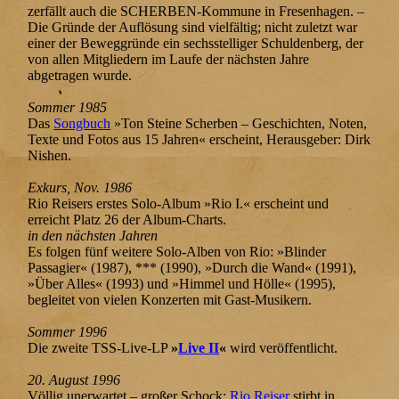
zerfällt auch die SCHERBEN-Kommune in Fresenhagen. –
Die Gründe der Auflösung sind vielfältig; nicht zuletzt war
einer der Beweggründe ein sechsstelliger Schuldenberg, der
von allen Mitgliedern im Laufe der nächsten Jahre
abgetragen wurde.
Sommer 1985
Das
Songbuch
»Ton Steine Scherben – Geschichten, Noten,
Texte und Fotos aus 15 Jahren« erscheint, Herausgeber: Dirk
Nishen.
Exkurs, Nov. 1986
Rio Reisers erstes Solo-Album »Rio I.« erscheint und
erreicht Platz 26 der Album-Charts.
in den nächsten Jahren
Es folgen fünf weitere Solo-Alben von Rio: »Blinder
Passagier« (1987), *** (1990), »Durch die Wand« (1991),
»Über Alles« (1993) und »Himmel und Hölle« (1995),
begleitet von vielen Konzerten mit Gast-Musikern.
Sommer 1996
Die zweite TSS-Live-LP
»
Live II
«
wird veröffentlicht.
20. August 1996
Völlig unerwartet – großer Schock:
Rio Reiser
stirbt in